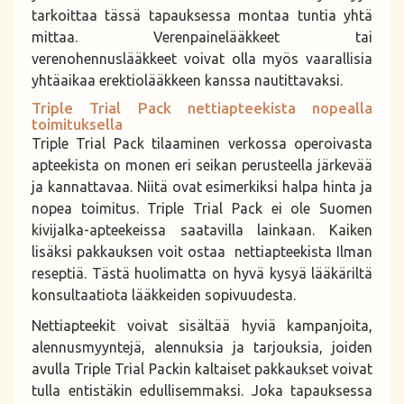
tarkoittaa tässä tapauksessa montaa tuntia yhtä
mittaa. Verenpainelääkkeet tai
verenohennuslääkkeet voivat olla myös vaarallisia
yhtäaikaa erektiolääkkeen kanssa nautittavaksi.
Triple Trial Pack nettiapteekista nopealla
toimituksella
Triple Trial Pack tilaaminen verkossa operoivasta
apteekista on monen eri seikan perusteella järkevää
ja kannattavaa. Niitä ovat esimerkiksi halpa hinta ja
nopea toimitus. Triple Trial Pack ei ole Suomen
kivijalka-apteekeissa saatavilla lainkaan. Kaiken
lisäksi pakkauksen voit ostaa nettiapteekista Ilman
reseptiä. Tästä huolimatta on hyvä kysyä lääkäriltä
konsultaatiota lääkkeiden sopivuudesta.
Nettiapteekit voivat sisältää hyviä kampanjoita,
alennusmyyntejä, alennuksia ja tarjouksia, joiden
avulla Triple Trial Packin kaltaiset pakkaukset voivat
tulla entistäkin edullisemmaksi. Joka tapauksessa