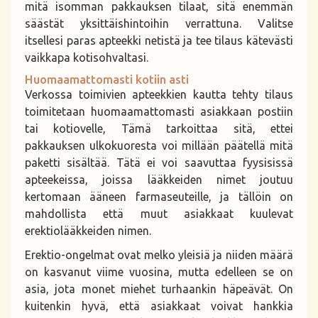
mitä isomman pakkauksen tilaat, sitä enemmän
säästät yksittäishintoihin verrattuna. Valitse
itsellesi paras apteekki netistä ja tee tilaus kätevästi
vaikkapa kotisohvaltasi.
Huomaamattomasti kotiin asti
Verkossa toimivien apteekkien kautta tehty tilaus
toimitetaan huomaamattomasti asiakkaan postiin
tai kotiovelle, Tämä tarkoittaa sitä, ettei
pakkauksen ulkokuoresta voi millään päätellä mitä
paketti sisältää. Tätä ei voi saavuttaa fyysisissä
apteekeissa, joissa lääkkeiden nimet joutuu
kertomaan ääneen farmaseuteille, ja tällöin on
mahdollista että muut asiakkaat kuulevat
erektiolääkkeiden nimen.
Erektio-ongelmat ovat melko yleisiä ja niiden määrä
on kasvanut viime vuosina, mutta edelleen se on
asia, jota monet miehet turhaankin häpeävät. On
kuitenkin hyvä, että asiakkaat voivat hankkia