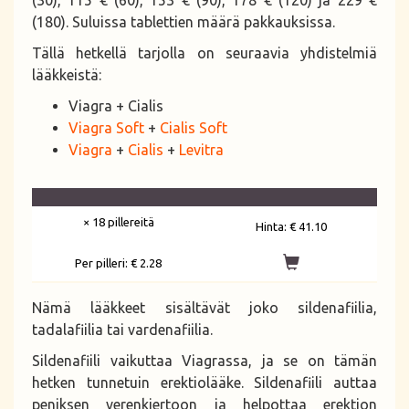
(30), 115 € (60), 153 € (90), 178 € (120) ja 229 €
(180). Suluissa tablettien määrä pakkauksissa.
Tällä hetkellä tarjolla on seuraavia yhdistelmiä
lääkkeistä:
Viagra + Cialis
Viagra Soft
+
Cialis Soft
Viagra
+
Cialis
+
Levitra
× 18 pillereitä
Hinta:
€ 41.10
Per pilleri:
€ 2.28
Nämä lääkkeet sisältävät joko sildenafiilia,
tadalafiilia tai vardenafiilia.
Sildenafiili vaikuttaa Viagrassa, ja se on tämän
hetken tunnetuin erektiolääke. Sildenafiili auttaa
peniksen verenkiertoon ja helpottaa erektion