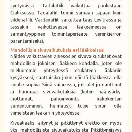
syntymistä. Tadalafiili vaikuttaa puolestaan
Cialiksessa. Tadalafiili toimii samaan tapaan kuin
sildenafiili. Vardenafiili vaikuttaa taas Levitrassa ja
tässäkin vaikuttavassa lääkeaineessa on
samantyyppinen toimintaperiaate, verenkierron
parantamiseksi.
Mahdollisia sivuvaikutuksia eri lääkkeissä
Näiden vaikuttavien ainesosien sivuvaikutukset ovat
mahdollisia jokaisen lääkkeen kohdalla, joten ole
mieluummin yhteydessä etukäteen lääkäriin
kysyäksesi, saattaisiko jokin näistä lääkkeistä olla
sinulle sopiva. Siinä vaiheessa, jos olet jo nauttinut
ja huomaat sivuvaikutuksia (kuten päänsärky,
ihottumat, pahoinvointi, näkökentän
sumentuminen, huimaus), tulee sinun olla
viimeistään lääkäriin yhteydessä.
Kivualiaaksi äitynyt ja pitkittynyt erektio on myös
yksi mahdollisista sivuvaikutuksista. Pitkittyneisyys