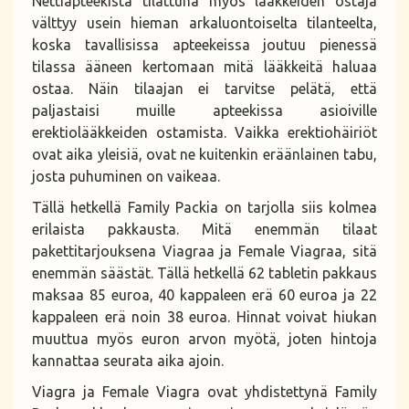
Nettiapteekista tilattuna myös lääkkeiden ostaja
välttyy usein hieman arkaluontoiselta tilanteelta,
koska tavallisissa apteekeissa joutuu pienessä
tilassa ääneen kertomaan mitä lääkkeitä haluaa
ostaa. Näin tilaajan ei tarvitse pelätä, että
paljastaisi muille apteekissa asioiville
erektiolääkkeiden ostamista. Vaikka erektiohäiriöt
ovat aika yleisiä, ovat ne kuitenkin eräänlainen tabu,
josta puhuminen on vaikeaa.
Tällä hetkellä Family Packia on tarjolla siis kolmea
erilaista pakkausta. Mitä enemmän tilaat
pakettitarjouksena Viagraa ja Female Viagraa, sitä
enemmän säästät. Tällä hetkellä 62 tabletin pakkaus
maksaa 85 euroa, 40 kappaleen erä 60 euroa ja 22
kappaleen erä noin 38 euroa. Hinnat voivat hiukan
muuttua myös euron arvon myötä, joten hintoja
kannattaa seurata aika ajoin.
Viagra ja Female Viagra ovat yhdistettynä Family